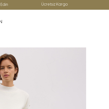
Ücretsiz Kargo
p Edin
N