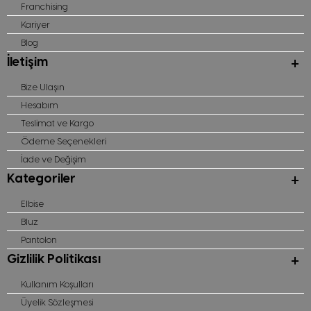
Franchising
Kariyer
Blog
İletişim
Bize Ulaşın
Hesabım
Teslimat ve Kargo
Ödeme Seçenekleri
İade ve Değişim
Kategoriler
Elbise
Bluz
Pantolon
Gizlilik Politikası
Kullanım Koşulları
Üyelik Sözleşmesi