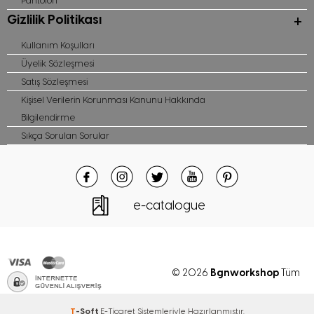
Pantolon
Gizlilik Politikası
Kullanım Koşulları
Üyelik Sözleşmesi
Satış Sözleşmesi
Kişisel Verilerin Korunması Kanunu Hakkında
Bilgilendirme
Sıkça Sorulan Sorular
e-catalogue
Bgnworkshop
© 2026
Tüm
hakları saklıdır
T
-Soft
E-Ticaret
Sistemleriyle Hazırlanmıştır.