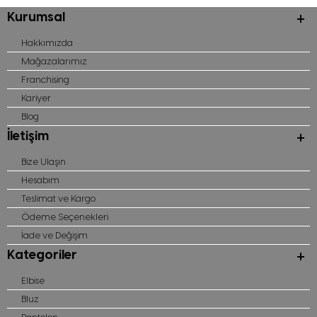
Kurumsal
Hakkımızda
Mağazalarımız
Franchising
Kariyer
Blog
İletişim
Bize Ulaşın
Hesabım
Teslimat ve Kargo
Ödeme Seçenekleri
İade ve Değişim
Kategoriler
Elbise
Bluz