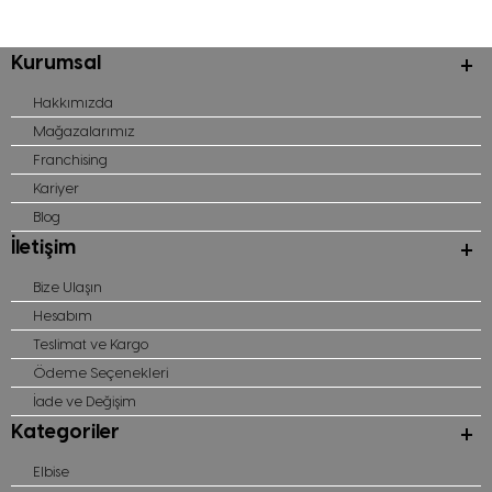
Kurumsal
Hakkımızda
Mağazalarımız
Franchising
Kariyer
Blog
İletişim
Bize Ulaşın
Hesabım
Teslimat ve Kargo
Ödeme Seçenekleri
İade ve Değişim
Kategoriler
Elbise