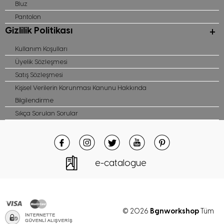
Bluz
Pantolon
Gizlilik Politikası
Kullanım Koşulları
Üyelik Sözleşmesi
Satış Sözleşmesi
Kişisel Verilerin Korunması Kanunu Hakkında
Bilgilendirme
Sıkça Sorulan Sorular
e-catalogue
Bgnworkshop
© 2026
Tüm