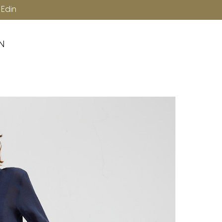
Ücretsiz Kargo
p Edin
N