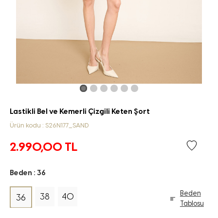
Lastikli Bel ve Kemerli Çizgili Keten Şort
Ürün kodu : S26N177_SAND
2.990,00
TL
Beden :
36
Beden
38
40
36
Tablosu