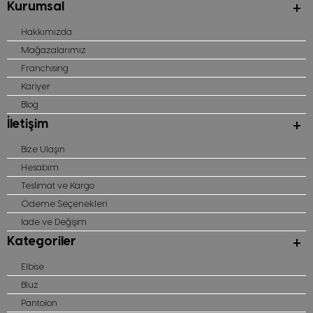
Kurumsal
Hakkımızda
Mağazalarımız
Franchising
Kariyer
Blog
İletişim
Bize Ulaşın
Hesabım
Teslimat ve Kargo
Ödeme Seçenekleri
İade ve Değişim
Kategoriler
Elbise
Bluz
Pantolon