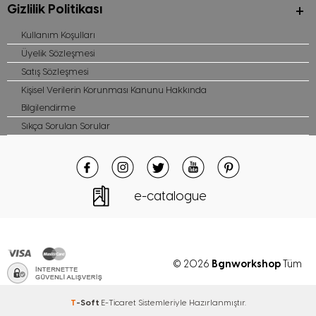
Gizlilik Politikası
Kullanım Koşulları
Üyelik Sözleşmesi
Satış Sözleşmesi
Kişisel Verilerin Korunması Kanunu Hakkında
Bilgilendirme
Sıkça Sorulan Sorular
e-catalogue
Bgnworkshop
© 2026
Tüm
hakları saklıdır
T
-Soft
E-Ticaret
Sistemleriyle Hazırlanmıştır.