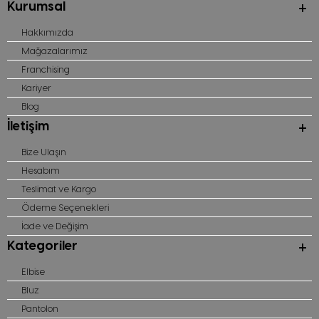
Kurumsal
Hakkımızda
Mağazalarımız
Franchising
Kariyer
Blog
İletişim
Bize Ulaşın
Hesabım
Teslimat ve Kargo
Ödeme Seçenekleri
İade ve Değişim
Kategoriler
Elbise
Bluz
Pantolon