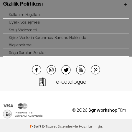
Gizlilik Politikası
Kullanım Koşulları
Üyelik Sözleşmesi
Satış Sözleşmesi
Kişisel Verilerin Korunması Kanunu Hakkında
Bilgilendirme
Sıkça Sorulan Sorular
e-catalogue
Bgnworkshop
© 2026
Tüm
hakları saklıdır
T
-Soft
E-Ticaret
Sistemleriyle Hazırlanmıştır.