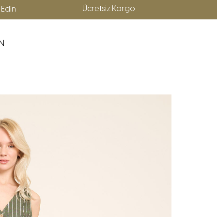
p Edin
N