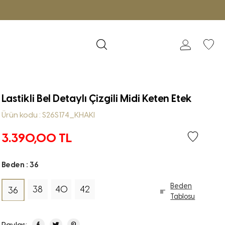
Lastikli Bel Detaylı Çizgili Midi Keten Etek
Ürün kodu : S26S174_KHAKI
3.390,00
TL
Beden :
36
Beden
38
40
42
36
Tablosu
Paylaş: