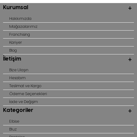
Kurumsal
Hakkımızda
Mağazalarımız
Franchising
Kariyer
Blog
İletişim
Bize Ulaşın
Hesabım
Teslimat ve Kargo
Ödeme Seçenekleri
İade ve Değişim
Kategoriler
Elbise
Bluz