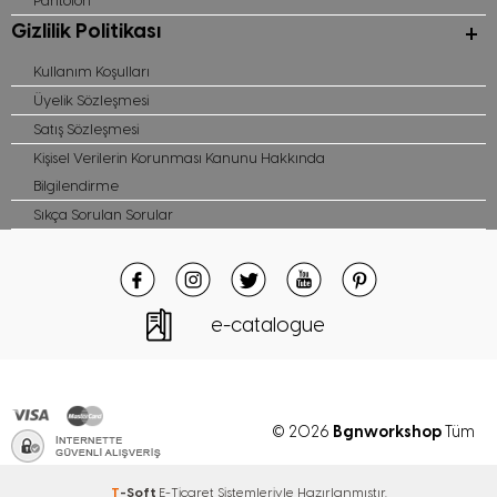
Pantolon
Gizlilik Politikası
Kullanım Koşulları
Üyelik Sözleşmesi
Satış Sözleşmesi
Kişisel Verilerin Korunması Kanunu Hakkında
Bilgilendirme
Sıkça Sorulan Sorular
e-catalogue
Bgnworkshop
© 2026
Tüm
hakları saklıdır
T
-Soft
E-Ticaret
Sistemleriyle Hazırlanmıştır.