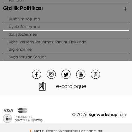
Pantolon
Gizlilik Politikası
Kullanım Koşulları
Üyelik Sözleşmesi
Satış Sözleşmesi
Kişisel Verilerin Korunması Kanunu Hakkında
Bilgilendirme
Sıkça Sorulan Sorular
e-catalogue
Bgnworkshop
© 2026
Tüm
hakları saklıdır
T
-Soft
E-Ticaret
Sistemleriyle Hazırlanmıştır.