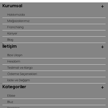
Kurumsal
Hakkımızda
Mağazalarımız
Franchising
Kariyer
Blog
İletişim
Bize Ulaşın
Hesabım
Teslimat ve Kargo
Ödeme Seçenekleri
İade ve Değişim
Kategoriler
Elbise
Bluz