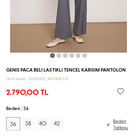
GENIS PACA BELI LASTIKLI TENCEL KARISIM PANTOLON
Ürün kodu : S26P289_ANTRACITE
2.790,00
TL
Beden :
36
Beden
38
40
42
36
Tablosu