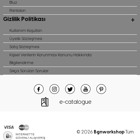
Bluz
Pantolon
Gizlilik Politikası
Kullanım Koşulları
Üyelik Sözleşmesi
Satış Sözleşmesi
Kişisel Verilerin Korunması Kanunu Hakkında
Bilgilendirme
Sıkça Sorulan Sorular
e-catalogue
Bgnworkshop
© 2026
Tüm