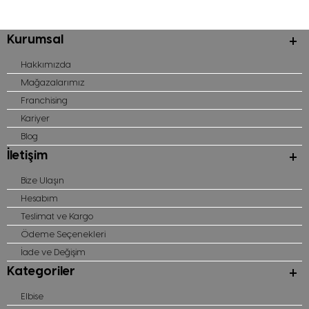
Kurumsal
Hakkımızda
Mağazalarımız
Franchising
Kariyer
Blog
İletişim
Bize Ulaşın
Hesabım
Teslimat ve Kargo
Ödeme Seçenekleri
İade ve Değişim
Kategoriler
Elbise