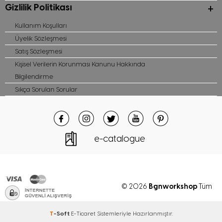
Gizlilik Politikası
Kullanım Koşulları
Üyelik Sözleşmesi
Satış Sözleşmesi
Kişisel Verilerin Korunması Kanunu Hakkında
Bilgilendirme
Sıkça Sorulan Sorular
e-catalogue
Bgnworkshop
© 2026
Tüm
hakları saklıdır
T
-Soft
E-Ticaret
Sistemleriyle Hazırlanmıştır.