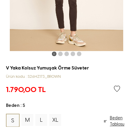
V Yaka Kolsuz Yumuşak Örme Süveter
Ürün kodu : S26HZ173_BROWN
1.790,00
TL
Beden :
S
Beden
M
L
XL
S
Tablosu