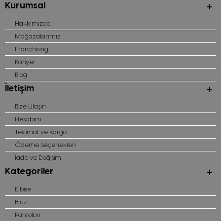
Kurumsal
Hakkımızda
Mağazalarımız
Franchising
Kariyer
Blog
İletişim
Bize Ulaşın
Hesabım
Teslimat ve Kargo
Ödeme Seçenekleri
İade ve Değişim
Kategoriler
Elbise
Bluz
Pantolon