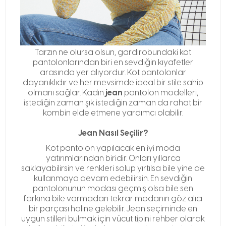
Tarzın ne olursa olsun, gardırobundaki kot
pantolonlarından biri en sevdiğin kıyafetler
arasında yer alıyordur. Kot pantolonlar
dayanıklıdır ve her mevsimde ideal bir stile sahip
jean
olmanı sağlar. Kadın
pantolon modelleri,
istediğin zaman şık istediğin zaman da rahat bir
kombin elde etmene yardımcı olabilir.
Jean Nasıl Seçilir?
Kot pantolon yapılacak en iyi moda
yatırımlarından biridir. Onları yıllarca
saklayabilirsin ve renkleri solup yırtılsa bile yine de
kullanmaya devam edebilirsin. En sevdiğin
pantolonunun modası geçmiş olsa bile sen
farkına bile varmadan tekrar modanın göz alıcı
bir parçası haline gelebilir. Jean seçiminde en
uygun stilleri bulmak için vücut tipini rehber olarak