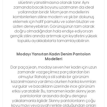
silüetinin yansıtılmasına olanak tanır. Aynı
zamanda bacak boyunu uzatmanın da ideal
yollarından biridir. Mom jean modellerini
kombinlerken stiline modern ve şık bir dokunuş
eklemek için hafif pamuklu ve saten bluzları ve
üstleri deneyebilirsin. Görünüşünün tam olarak
doğru olmadığından hala endişe ediyorsan
gençlik stilini anında artırmak için kıyafetini yüksek
topuklu ayakkabılarla tamamlayabilirsin.
Modayı Yansıtan Kadın Denim Pantolon
Modelleri
Dar paça jean, modayı seven her kadın için uzun
zamandır vazgeçilmez parçalardan biri
olmuştur. Rahatça stil sahibi bir görünüm
kazanılmasına yardımcı olurken harika kıvrımları
vurgular ve bacakların üzerinde ince görünüm
etkisi yaratabilir. Bu, tamamen kadın skinny jean
pantolonlar arasında doğru dengeyi
yakalamanla ilgilidir. Skinny pantolonların çoğu
koyu mavi veya siyah renkte olduğundan onları