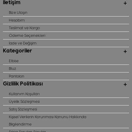
İletişim
Bize Ulaşın
Hesabım
Teslimat ve Kargo
Ödeme Seçenekleri
İade ve Değişim
Kategoriler
Elbise
Bluz
Pantolon
Gizlilik Politikası
Kullanım Koşulları
Üyelik Sözleşmesi
Satış Sözleşmesi
Kişisel Verilerin Korunması Kanunu Hakkında
Bilgilendirme
Sıkça Sorulan Sorular