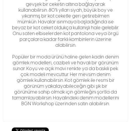
gevşek bir ceketin altına bağlayarak
kullanabilirsin. 80'li yılları siyah, büyük boy ve
yıkanmış bir kot ceketle geri getirebilmen
mümkün. Havalar ısınmaya başladığında ise
beyaz bir kot ceket oldukça kullanışlı hale gelebilir.
Onu saten elbiselerden kot pantolona veya örgü
parçalara kadar farklı kombinlerin üzerine
alabilirsin.
Popüler bir moda ürünü haline gelen kadın denim
gömlek modelleri, cazibeli ve havalı bir görünüm
sunar. Koyu ve açık mavi renkte ya da baskılı pek
çok modeli mevcuttur. Her mevsim denim
gömlek kullanabilirsin. Kot gömlek ile resmi bir
görünüm yakalayabileceğin gibi şık bir
görünüme sahip olmak için gömleğini şortla da
tamamlayabilirsin. Hayalindeki denim modellerini
BGN Workshop üzerinden satın alabilirsin.