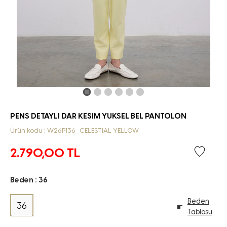
PENS DETAYLI DAR KESIM YUKSEL BEL PANTOLON
Ürün kodu : W26P136_CELESTIAL YELLOW
2.790,00
TL
Beden :
36
Beden
36
Tablosu