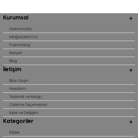
Kurumsal
Hakkımızda
Mağazalarımız
Franchising
Kariyer
Blog
İletişim
Bize Ulaşın
Hesabım
Teslimat ve Kargo
Ödeme Seçenekleri
İade ve Değişim
Kategoriler
Elbise