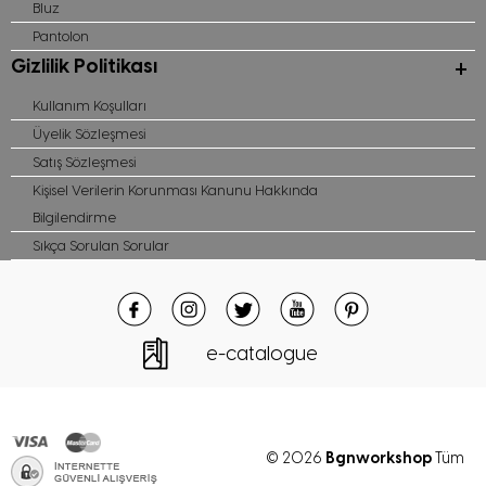
Bluz
Pantolon
Gizlilik Politikası
Kullanım Koşulları
Üyelik Sözleşmesi
Satış Sözleşmesi
Kişisel Verilerin Korunması Kanunu Hakkında
Bilgilendirme
Sıkça Sorulan Sorular
e-catalogue
Bgnworkshop
© 2026
Tüm