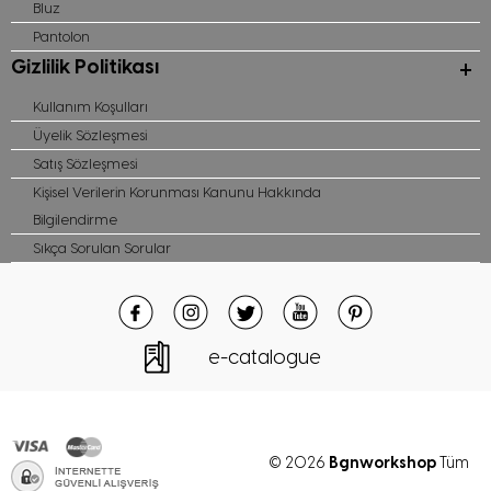
Bluz
Pantolon
Gizlilik Politikası
Kullanım Koşulları
Üyelik Sözleşmesi
Satış Sözleşmesi
Kişisel Verilerin Korunması Kanunu Hakkında
Bilgilendirme
Sıkça Sorulan Sorular
e-catalogue
Bgnworkshop
© 2026
Tüm