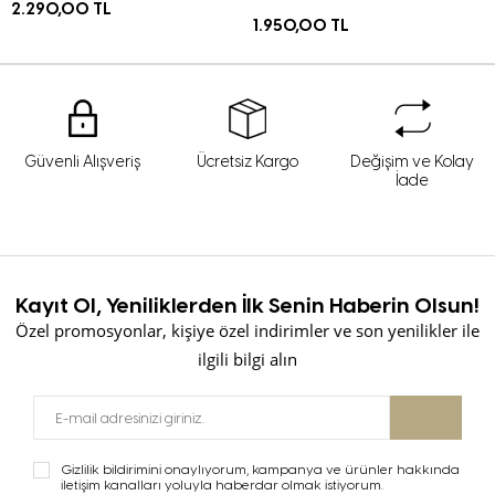
,00 TL
2.290,
1.950,00 TL
Güvenli Alışveriş
Ücretsiz Kargo
Değişim ve Kolay
İade
Kayıt Ol, Yeniliklerden İlk Senin Haberin Olsun!
Özel promosyonlar, kişiye özel indirimler ve son yenilikler ile
ilgili bilgi alın
Gizlilik bildirimini onaylıyorum, kampanya ve ürünler hakkında
iletişim kanalları yoluyla haberdar olmak istiyorum.