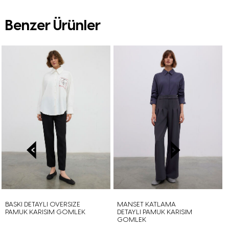
Benzer Ürünler
DETAYLI OVERSIZE
MANSET KATLAMA
BAGLAMA
 KARISIM GOMLEK
DETAYLI PAMUK KARISIM
YAKA SA
GOMLEK