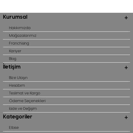
Kurumsal
Hakkımızda
Mağazalarımız
Franchising
Kariyer
Blog
İletişim
Bize Ulaşın
Hesabım
Teslimat ve Kargo
Ödeme Seçenekleri
İade ve Değişim
Kategoriler
Elbise