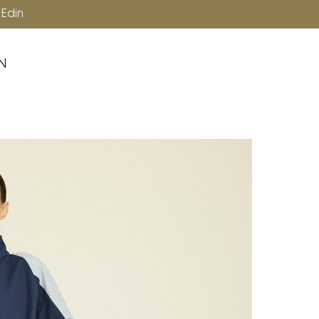
Ücretsiz Kargo
p Edin
N