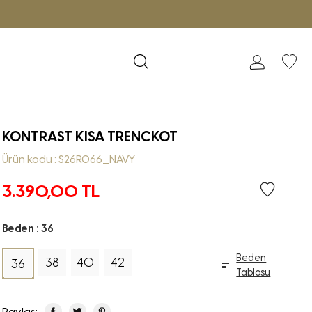
KONTRAST KISA TRENCKOT
Ürün kodu : S26R066_NAVY
3.390,00
TL
Beden :
36
Beden
38
40
42
36
Tablosu
Paylaş: