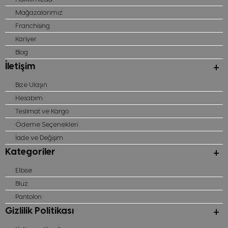
Mağazalarımız
Franchising
Kariyer
Blog
İletişim
Bize Ulaşın
Hesabım
Teslimat ve Kargo
Ödeme Seçenekleri
İade ve Değişim
Kategoriler
Elbise
Bluz
Pantolon
Gizlilik Politikası