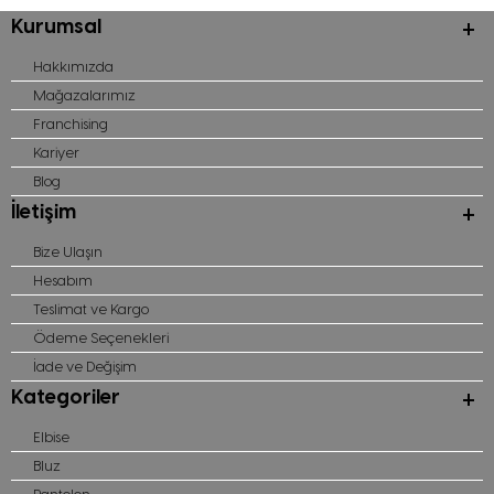
Kurumsal
Hakkımızda
Mağazalarımız
Franchising
Kariyer
Blog
İletişim
Bize Ulaşın
Hesabım
Teslimat ve Kargo
Ödeme Seçenekleri
İade ve Değişim
Kategoriler
Elbise
Bluz