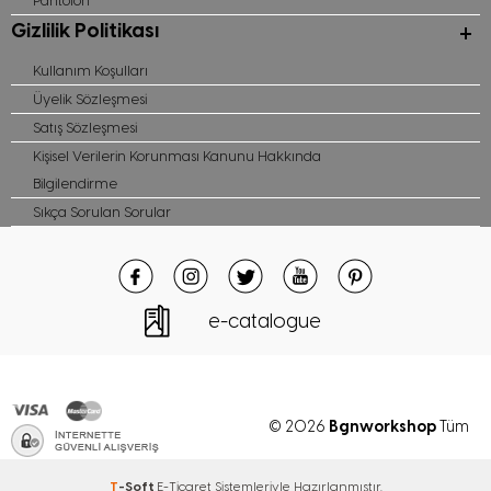
Pantolon
Gizlilik Politikası
Kullanım Koşulları
Üyelik Sözleşmesi
Satış Sözleşmesi
Kişisel Verilerin Korunması Kanunu Hakkında
Bilgilendirme
Sıkça Sorulan Sorular
e-catalogue
Bgnworkshop
© 2026
Tüm
hakları saklıdır
T
-Soft
E-Ticaret
Sistemleriyle Hazırlanmıştır.