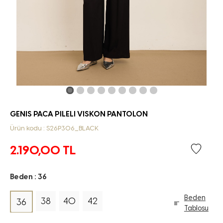
GENIS PACA PILELI VISKON PANTOLON
Ürün kodu : S26P306_BLACK
2.190,00
TL
Beden :
36
Beden
38
40
42
36
Tablosu