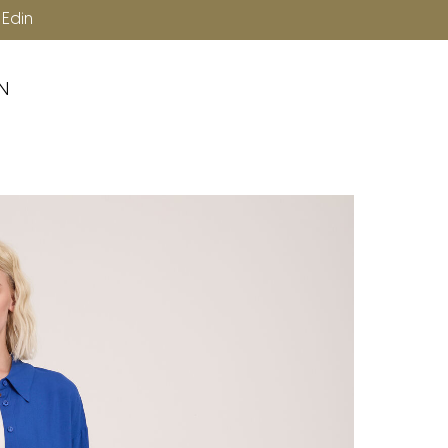
Ücretsiz Kargo
p Edin
N