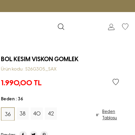
BOL KESIM VISKON GOMLEK
Ürün kodu : S26G305_SAX
1.990,00
TL
Beden :
36
Beden
38
40
42
36
Tablosu
Paylaş: