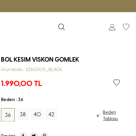
BOL KESIM VISKON GOMLEK
Ürün kodu : S26G305_BLACK
1.990,00
TL
Beden :
36
Beden
38
40
42
36
Tablosu
Paylaş: