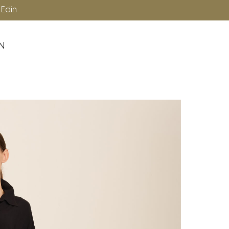
Ücretsiz Kargo
p Edin
N