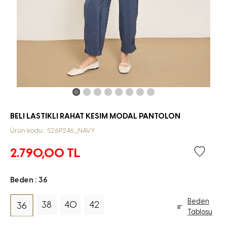
BELI LASTIKLI RAHAT KESIM MODAL PANTOLON
Ürün kodu : S26P246_NAVY
2.790,00
TL
Beden :
36
Beden
38
40
42
36
Tablosu