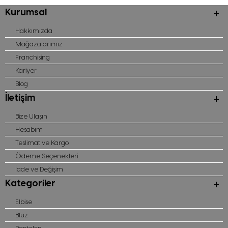
Kurumsal
Hakkımızda
Mağazalarımız
Franchising
Kariyer
Blog
İletişim
Bize Ulaşın
Hesabım
Teslimat ve Kargo
Ödeme Seçenekleri
İade ve Değişim
Kategoriler
Elbise
Bluz