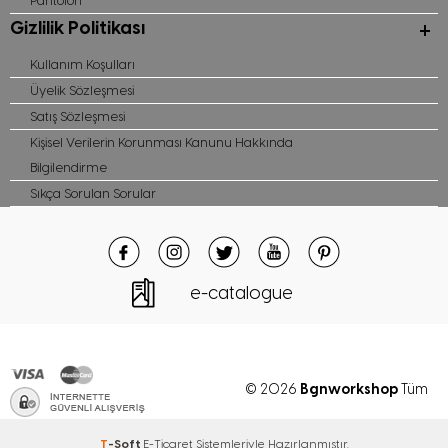
Pantolon
Gizlilik Politikası
Kullanım Koşulları
Üyelik Sözleşmesi
Satış Sözleşmesi
Kişisel Verilerin Korunması Kanunu Hakkında
Bilgilendirme
Sıkça Sorulan Sorular
e-catalogue
Bgnworkshop
© 2026
Tüm
hakları saklıdır
T
-Soft
E-Ticaret
Sistemleriyle Hazırlanmıştır.